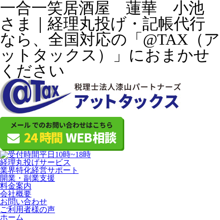
一合一笑居酒屋 蓮華 小池
さま｜経理丸投げ・記帳代行
なら、全国対応の「@TAX（ア
ットタックス）」におまかせ
ください
経理丸投げサービス
業界特化経営サポート
開業・副業支援
料金案内
会社概要
お問い合わせ
ご利用者様の声
ホーム