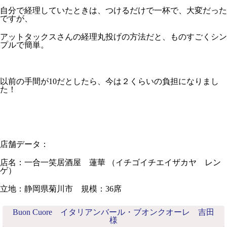
自分で経理していたときは、つけるだけで一杯で、大変だった
ですが、
アットタックスさんの経理丸投げの方法だと、ものすごくシン
プルで簡単。
以前の手間が10だとしたら、今は２くらいの負担になりまし
た！
店舗データ：
店名：一合一笑居酒屋 蓮華 （イチゴイチエイザカヤ レン
ゲ）
立地：静岡県菊川市 規模：36席
Buon Cuore イタリアンバール・ブオンクオーレ 吉田
様